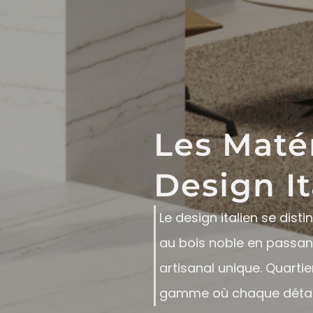
Les Maté
Design It
Le design italien se dist
au bois noble en passant
artisanal unique. Quartie
gamme où chaque détail re