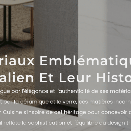
riaux Emblématiq
alien Et Leur Hist
ingue par l'élégance et l'authenticité de ses matér
 par la céramique et le verre, ces matières incarn
r Cuisine s'inspire de cet héritage pour concevoir 
flète la sophistication et l'équilibre du design tr