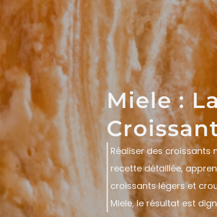
Miele : L
Croissan
Réaliser des croissants 
recette détaillée, appre
croissants légers et cro
Miele, le résultat est di