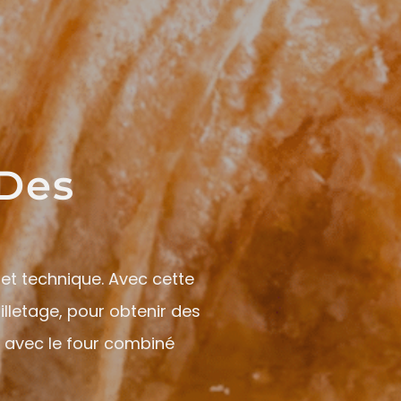
 Des
et technique. Avec cette
illetage, pour obtenir des
e avec le four combiné